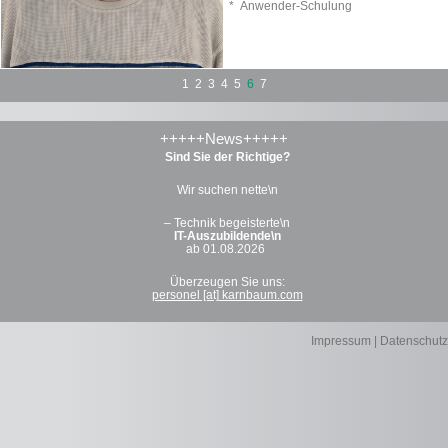
* Anwender-Schulung
1
2
3
4
5
6
7
+++++News+++++
Sind Sie der Richtige?
Wir suchen nette\n
– Technik begeisterte\n
IT-Auszubildende\n
ab 01.08.2026
Überzeugen Sie uns:
personel [at] karnbaum.com
Impressum
|
Datenschutz